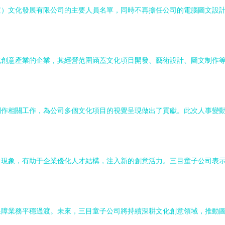
京）文化發展有限公司的主要人員名單，同時不再擔任公司的電腦圖文設
化創意產業的企業，其經營范圍涵蓋文化項目開發、藝術設計、圖文制作
制作相關工作，為公司多個文化項目的視覺呈現做出了貢獻。此次人事變
常現象，有助于企業優化人才結構，注入新的創意活力。三目童子公司表
保障業務平穩過渡。未來，三目童子公司將持續深耕文化創意領域，推動