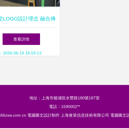
堂LOGO設計理念 融合傳
統與現代的視覺智慧
查看詳情
26-06-19 16:59:13
地址：上海市楊浦區水豐路180號187室
電話：1590002**
66zsw.com.cn
電腦圖文設計制作
上海會策信息技術有限公司
電腦圖文